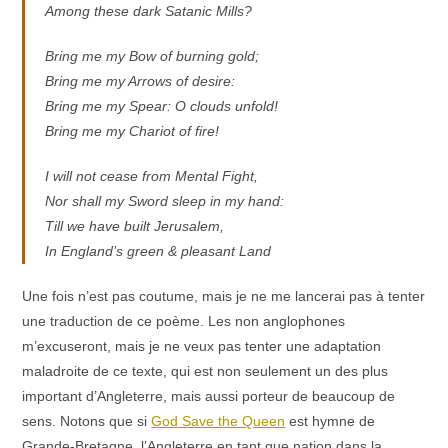
Among these dark Satanic Mills?
Bring me my Bow of burning gold;
Bring me my Arrows of desire:
Bring me my Spear: O clouds unfold!
Bring me my Chariot of fire!
I will not cease from Mental Fight,
Nor shall my Sword sleep in my hand:
Till we have built Jerusalem,
In England’s green & pleasant Land
Une fois n’est pas coutume, mais je ne me lancerai pas à tenter
une traduction de ce poème. Les non anglophones
m’excuseront, mais je ne veux pas tenter une adaptation
maladroite de ce texte, qui est non seulement un des plus
important d’Angleterre, mais aussi porteur de beaucoup de
sens. Notons que si
God Save the Queen
est hymne de
Grande-Bretagne, l’Angleterre en tant que nation dans la