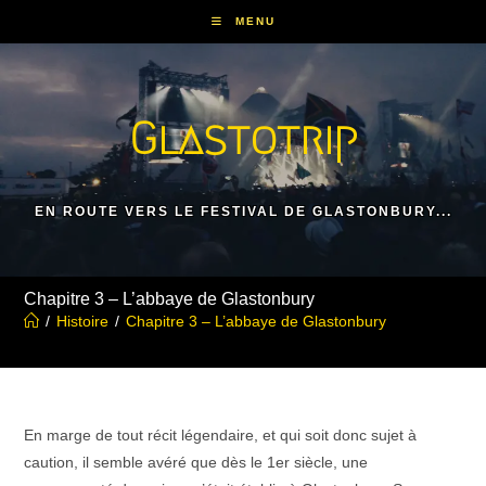
Skip
MENU
to
content
Glastotrip
EN ROUTE VERS LE FESTIVAL DE GLASTONBURY...
Chapitre 3 – L’abbaye de Glastonbury
/
Histoire
/
Chapitre 3 – L’abbaye de Glastonbury
En marge de tout récit légendaire, et qui soit donc sujet à
caution, il semble avéré que dès le 1er siècle, une