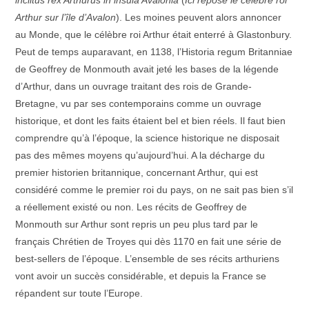
inclitus rex Arthurus in insula Avalonia
(
Ici repose le célèbre roi
Arthur sur l’île d’Avalon
). Les moines peuvent alors annoncer
au Monde, que le célèbre roi Arthur était enterré à Glastonbury.
Peut de temps auparavant, en 1138, l’Historia regum Britanniae
de Geoffrey de Monmouth avait jeté les bases de la légende
d’Arthur, dans un ouvrage traitant des rois de Grande-
Bretagne, vu par ses contemporains comme un ouvrage
historique, et dont les faits étaient bel et bien réels. Il faut bien
comprendre qu’à l’époque, la science historique ne disposait
pas des mêmes moyens qu’aujourd’hui. A la décharge du
premier historien britannique, concernant Arthur, qui est
considéré comme le premier roi du pays, on ne sait pas bien s’il
a réellement existé ou non. Les récits de Geoffrey de
Monmouth sur Arthur sont repris un peu plus tard par le
français Chrétien de Troyes qui dès 1170 en fait une série de
best-sellers de l’époque. L’ensemble de ses récits arthuriens
vont avoir un succès considérable, et depuis la France se
répandent sur toute l’Europe.