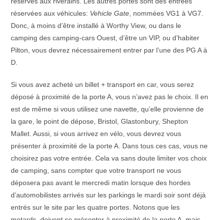
réservés aux riverains. Les autres portes sont des entrées
réservées aux véhicules:
Vehicle Gate
, nommées VG1 à VG7.
Donc, à moins d’être installé à Worthy View, ou dans le
camping des camping-cars Ouest, d’être un VIP, ou d’habiter
Pilton, vous devrez nécessairement entrer par l’une des PG A à
D.
Si vous avez acheté un billet + transport en car, vous serez
déposé à proximité de la porte A, vous n’avez pas le choix. Il en
est de même si vous utilisez une navette, qu’elle provienne de
la gare, le point de dépose, Bristol, Glastonbury, Shepton
Mallet. Aussi, si vous arrivez en vélo, vous devrez vous
présenter à proximité de la porte A. Dans tous ces cas, vous ne
choisirez pas votre entrée. Cela va sans doute limiter vos choix
de camping, sans compter que votre transport ne vous
déposera pas avant le mercredi matin lorsque des hordes
d’automobilistes arrivés sur les parkings le mardi soir sont déjà
entrés sur le site par les quatre portes. Notons que les
motards, doivent se présenter à proximité de la porte A, mais