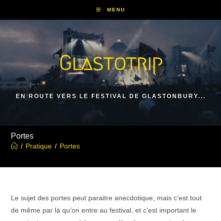
Skip
MENU
to
content
Glastotrip
EN ROUTE VERS LE FESTIVAL DE GLASTONBURY...
Portes
/
Pratique
/
Portes
Le sujet des portes peut paraitre anecdotique, mais c’est tout
de même par là qu’on entre au festival, et c’est important le