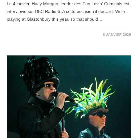
Le 4 janvier, Huey Morgan, leader des Fun Lovin' Criminals est
interviewé sur BBC Radio 6. A cette occasion il déclare: We’re
playing at Glastonbury this year, so that should…
SUR
COMMENTAIRES FERMÉS
6 JANVIER 2020
FUN
LOVIN’
CRIMINALS