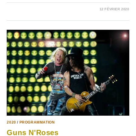
SUR
COMMENTAIRES FERMÉS
12 FÉVRIER 2020
RATM
PARIS,
LEEDS
&
READING
2020
/
PROGRAMMATION
Guns N'Roses