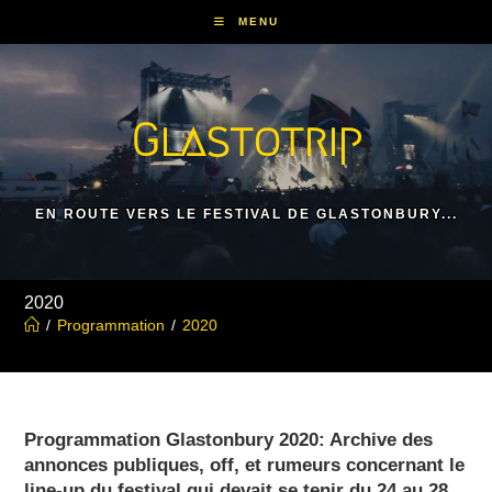
Skip
MENU
to
content
Glastotrip
EN ROUTE VERS LE FESTIVAL DE GLASTONBURY...
2020
/
Programmation
/
2020
Programmation Glastonbury 2020: Archive des
annonces publiques, off, et rumeurs concernant le
line-up du festival qui devait se tenir du 24 au 28