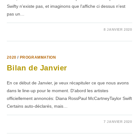
Swifty n'existe pas, et imaginons que l'affiche ci dessus n'est
pas un…
SUR
COMMENTAIRES FERMÉS
8 JANVIER 2020
RAGE
AGAINST
THE
MACHINE
2020
/
PROGRAMMATION
Bilan de Janvier
En ce début de Janvier, je veux récapituler ce que nous avons
dans le line-up pour le moment. D'abord les artistes
officiellement annoncés: Diana RossPaul McCartneyTaylor Swift
Certains auto-déclarés, mais…
SUR
COMMENTAIRES FERMÉS
7 JANVIER 2020
BILAN
DE
JANVIER