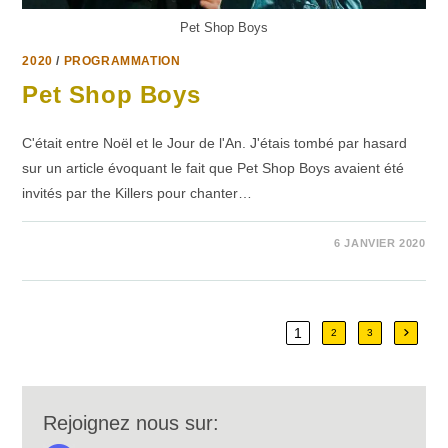
Pet Shop Boys
2020
/
PROGRAMMATION
Pet Shop Boys
C'était entre Noël et le Jour de l'An. J'étais tombé par hasard
sur un article évoquant le fait que Pet Shop Boys avaient été
invités par the Killers pour chanter…
1 COMMENTAIRE
6 JANVIER 2020
1
Aller à
2
3
Rejoignez nous sur: