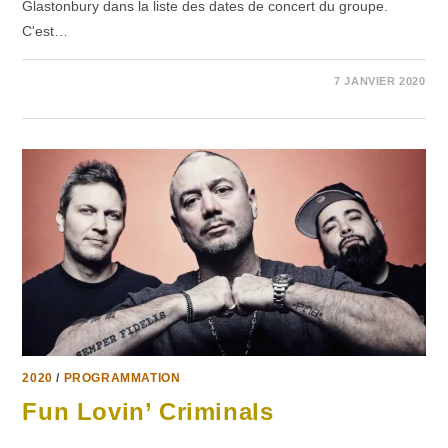
Glastonbury dans la liste des dates de concert du groupe.
C'est…
SUR
COMMENTAIRES FERMÉS
7 JANVIER 2020
CROWDED
HOUSE
2020
/
PROGRAMMATION
Fun Lovin’ Criminals