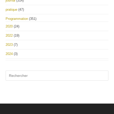
journal
(314)
pratique
(47)
Programmation
(351)
2020
(24)
2022
(19)
2023
(7)
2024
(3)
Pre
Es
to
clo
the
sea
pan