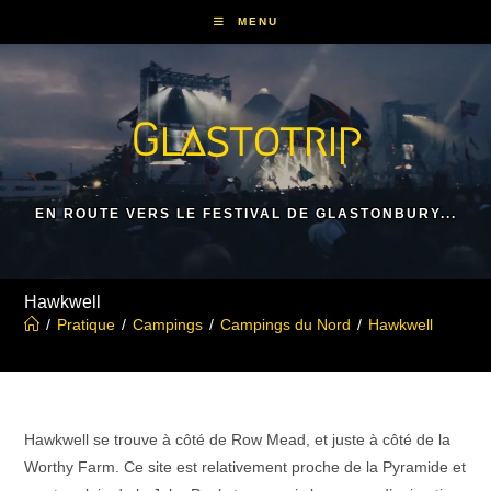
Skip
MENU
to
content
Glastotrip
EN ROUTE VERS LE FESTIVAL DE GLASTONBURY...
Hawkwell
/
Pratique
/
Campings
/
Campings du Nord
/
Hawkwell
Hawkwell se trouve à côté de Row Mead, et juste à côté de la
Worthy Farm. Ce site est relativement proche de la Pyramide et