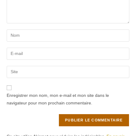
Enter
your
name
Enter
or
your
username
email
Saisir
to
address
l’URL
comment
to
de
comment
votre
Enregistrer mon nom, mon e-mail et mon site dans le
site
navigateur pour mon prochain commentaire.
(facultatif)