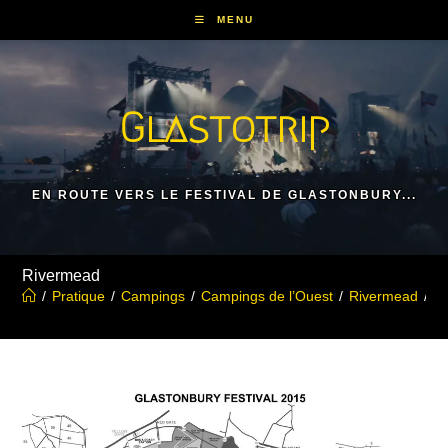
Skip
MENU
to
content
Glastotrip
EN ROUTE VERS LE FESTIVAL DE GLASTONBURY...
Rivermead
/
Pratique
/
Campings
/
Campings de l’Ouest
/
Rivermead
/
R