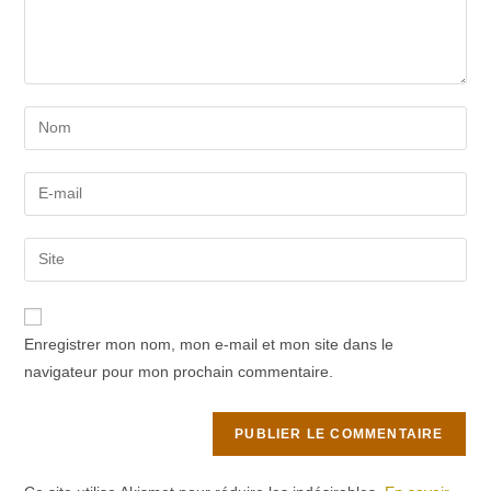
Enter
your
name
Enter
or
your
username
email
Saisir
to
address
l’URL
comment
to
de
comment
votre
Enregistrer mon nom, mon e-mail et mon site dans le
site
navigateur pour mon prochain commentaire.
(facultatif)