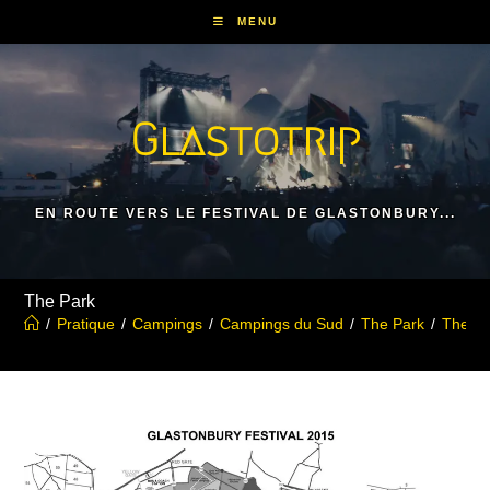
Skip
MENU
to
content
Glastotrip
EN ROUTE VERS LE FESTIVAL DE GLASTONBURY...
The Park
/
Pratique
/
Campings
/
Campings du Sud
/
The Park
/
The Pa