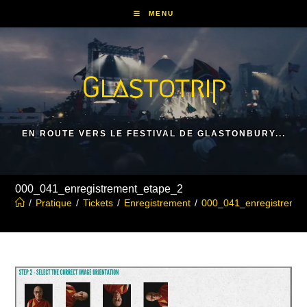
Skip
MENU
to
content
Glastotrip
EN ROUTE VERS LE FESTIVAL DE GLASTONBURY...
000_041_enregistrement_etape_2
/
Pratique
/
Tickets
/
Enregistrement
/
000_041_enregistreme