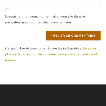
l’URL
comment
to
de
comment
votre
Enregistrer mon nom, mon e-mail et mon site dans le
site
navigateur pour mon prochain commentaire.
(facultatif)
Ce site utilise Akismet pour réduire les indésirables.
En savoir
plus sur la façon dont les données de vos commentaires sont
traitées
.