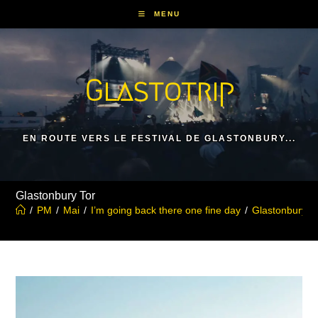
Skip
MENU
to
content
Glastotrip
EN ROUTE VERS LE FESTIVAL DE GLASTONBURY...
Glastonbury Tor
/
PM
/
Mai
/
I’m going back there one fine day
/
Glastonbury T