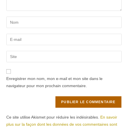
Enter
your
name
Enter
or
your
username
email
Saisir
to
address
l’URL
comment
to
de
comment
votre
Enregistrer mon nom, mon e-mail et mon site dans le
site
navigateur pour mon prochain commentaire.
(facultatif)
Ce site utilise Akismet pour réduire les indésirables.
En savoir
plus sur la façon dont les données de vos commentaires sont