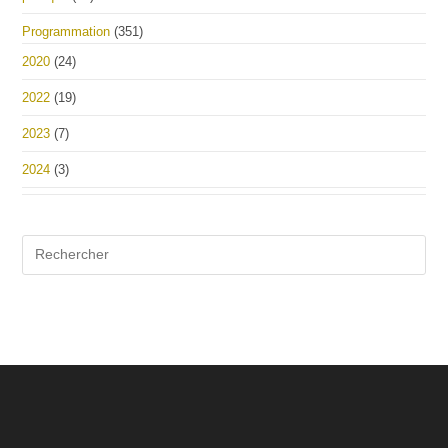
Programmation
(351)
2020
(24)
2022
(19)
2023
(7)
2024
(3)
Pre
Es
to
clo
the
sea
pan