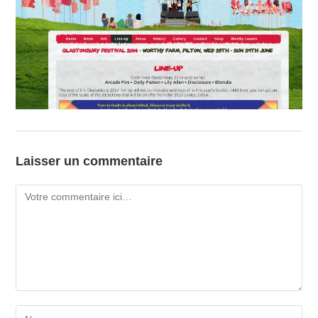
Laisser un commentaire
Comment
Enter