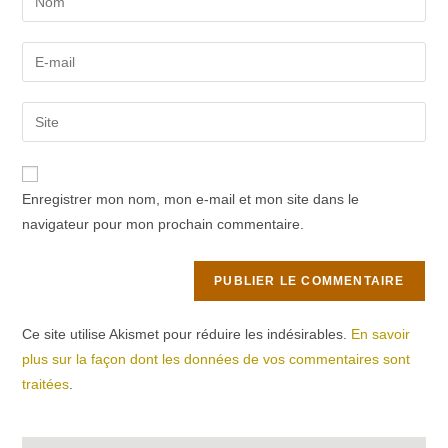
your
name
Enter
or
your
username
email
Saisir
to
address
l’URL
comment
to
de
comment
votre
Enregistrer mon nom, mon e-mail et mon site dans le
site
navigateur pour mon prochain commentaire.
(facultatif)
Ce site utilise Akismet pour réduire les indésirables.
En savoir
plus sur la façon dont les données de vos commentaires sont
traitées
.