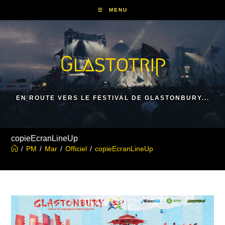
Skip
MENU
to
content
Glastotrip
EN ROUTE VERS LE FESTIVAL DE GLASTONBURY...
copieEcranLineUp
/
PM
/
Mar
/
Officiel
/
copieEcranLineUp