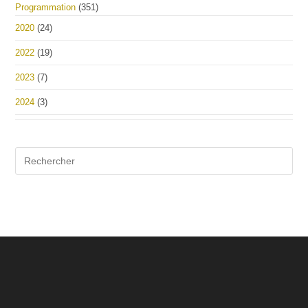
Programmation
(351)
2020
(24)
2022
(19)
2023
(7)
2024
(3)
Pre
Es
to
clo
the
sea
pan