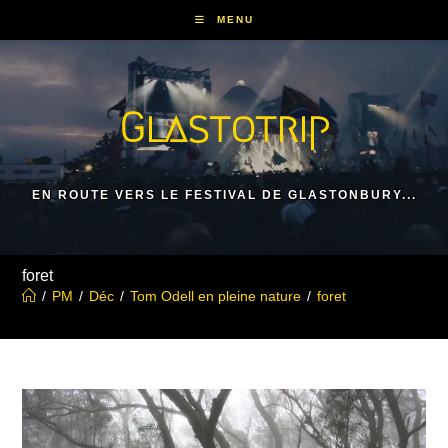
Skip
MENU
to
content
Glastotrip
EN ROUTE VERS LE FESTIVAL DE GLASTONBURY...
foret
/
PM
/
Déc
/
Tom Odell en pleine nature
/
foret