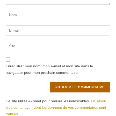
Enter
your
name
Enter
or
your
username
email
Saisir
to
address
l’URL
comment
to
de
comment
votre
Enregistrer mon nom, mon e-mail et mon site dans le
site
navigateur pour mon prochain commentaire.
(facultatif)
Ce site utilise Akismet pour réduire les indésirables.
En savoir
plus sur la façon dont les données de vos commentaires sont
traitées
.