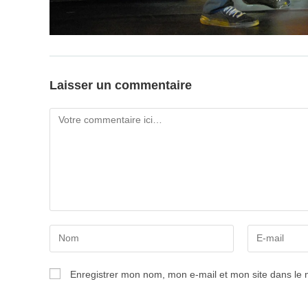
Laisser un commentaire
Comment
Enter
Enter
your
your
name
email
Enregistrer mon nom, mon e-mail et mon site dans le
or
address
username
to