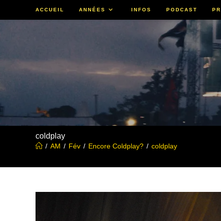
Skip
ACCUEIL
ANNÉES
INFOS
PODCAST
PR
to
content
coldplay
/
AM
/
Fév
/
Encore Coldplay?
/
coldplay