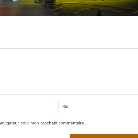
Saisir
l’URL
de
 navigateur pour mon prochain commentaire.
votre
site