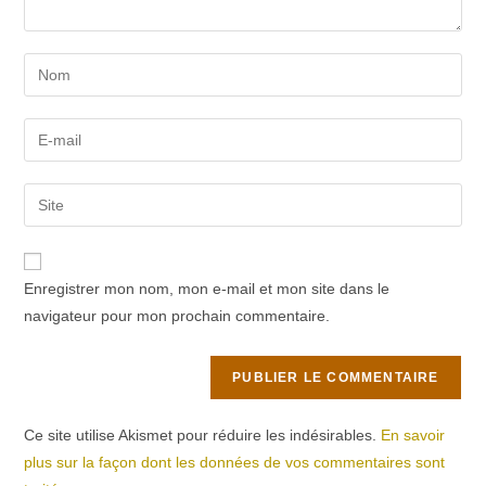
Enter
your
name
Enter
or
your
username
email
Saisir
to
address
l’URL
comment
to
de
comment
votre
Enregistrer mon nom, mon e-mail et mon site dans le
site
navigateur pour mon prochain commentaire.
(facultatif)
Ce site utilise Akismet pour réduire les indésirables.
En savoir
plus sur la façon dont les données de vos commentaires sont