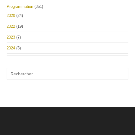
Programmation
(351)
2020
(24)
2022
(19)
2023
(7)
2024
(3)
Pre
Es
to
clo
the
sea
pan