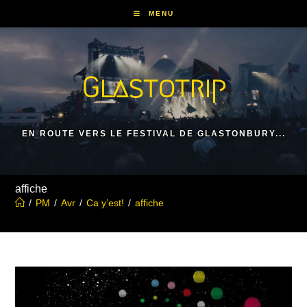
Skip
MENU
to
content
Glastotrip
EN ROUTE VERS LE FESTIVAL DE GLASTONBURY...
affiche
/
PM
/
Avr
/
Ca y’est!
/
affiche