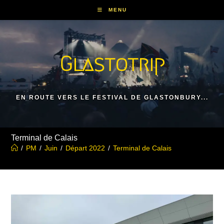
Skip
MENU
to
content
Glastotrip
EN ROUTE VERS LE FESTIVAL DE GLASTONBURY...
Terminal de Calais
/
PM
/
Juin
/
Départ 2022
/
Terminal de Calais