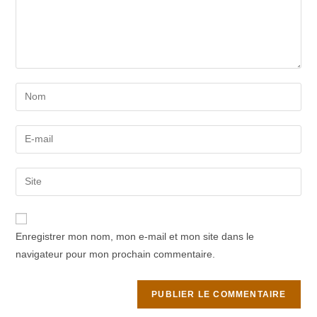
Enter
your
name
Enter
or
your
username
email
Saisir
to
address
l’URL
comment
to
de
comment
votre
Enregistrer mon nom, mon e-mail et mon site dans le
site
navigateur pour mon prochain commentaire.
(facultatif)