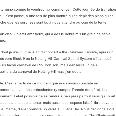
 termine comme le vendredi va commencer. Cette journée de transition
i s’est passé, a une fois de plus montré qu’en dépit des plans qu’on
êche que les surprises sont là, à nous attendre au coin de la tente.
ticles. Objectif ambitieux, qui a dès le début mis un grain de sable
mme.
, dont je n’ai vu que la fin du concert à the Gateway. Ensuite, après un
s vers Block 9 où le Notting Hill Carnival Sound System s’était posé.
urs façon carnaval de Rio. Bon son, mais danseurs un peu
uel lors du carnaval de Notting Hill mais j’en doute.
de. C’est à partir de ce moment que nous avons constaté un
vement aux années précédentes (y compris l’année dernière). Les
urement il était possible de se rendre à peu près partout sans qu’il y ait
s constatons que la tente, mais aussi tout l’espace laissé libre devant,
icile, même, d’aller prendre un verre au Glade Bar. Nous décidons alors,
l faut crawler dans la masse compacte de spectateurs. The Glade avait