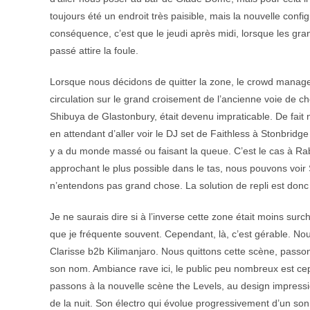
toujours été un endroit très paisible, mais la nouvelle con
conséquence, c’est que le jeudi après midi, lorsque les gr
passé attire la foule.
Lorsque nous décidons de quitter la zone, le crowd manage
circulation sur le grand croisement de l’ancienne voie de 
Shibuya de Glastonbury, était devenu impraticable. De fait n
en attendant d’aller voir le DJ set de Faithless à Stonbridge
y a du monde massé ou faisant la queue. C’est le cas à Ra
approchant le plus possible dans le tas, nous pouvons voir Si
n’entendons pas grand chose. La solution de repli est donc
Je ne saurais dire si à l’inverse cette zone était moins sur
que je fréquente souvent. Cependant, là, c’est gérable. Nous
Clarisse b2b Kilimanjaro. Nous quittons cette scène, passo
son nom. Ambiance rave ici, le public peu nombreux est ce
passons à la nouvelle scène the Levels, au design impressi
de la nuit. Son électro qui évolue progressivement d’un so