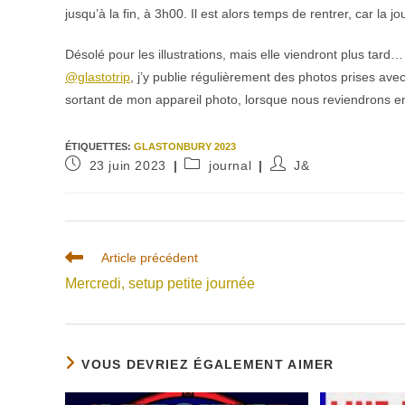
jusqu’à la fin, à 3h00. Il est alors temps de rentrer, car la 
Désolé pour les illustrations, mais elle viendront plus tard…
@glastotrip
, j’y publie régulièrement des photos prises ave
sortant de mon appareil photo, lorsque nous reviendrons e
ÉTIQUETTES
:
GLASTONBURY 2023
Publication
Post
Auteur/autrice
23 juin 2023
journal
J&
publiée :
category:
de
la
publication :
Read
Article précédent
more
Mercredi, setup petite journée
articles
VOUS DEVRIEZ ÉGALEMENT AIMER