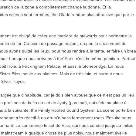
figuration de la zone a complètement changé la donne. Et la
andes scènes sont fermées, the Glade rendue plus attractive que par le
ment est obligé de créer une barrière de stewards pour permettre la
chemin de fer. Ce point de passage majeur, un peu le croisement de
ous avons quitté les lieux, pour nous rendre à la tente, et faire un bre
 bar. Lorsque nous arrivons à the¨Park, c’est la même punition. Partout 
bbit Hole, à Fuckingham Palace, et aussi à Stonebridge. En nous
ster Bliss, seule aux platines. Mais de très loin, et surtout nous
 Silver Hayes.
chargée que d’habitude, car je dois bien avouer que ce n’est pas un lieu
 profitons de la fin du set de Jyoty (pas mal), qui cède sa place à
ns à la suivante, the Firmly Rooted Sound System. La scène porte bien
pendant très réactif à un drum’n bass fermement roots. Ensuite nous
onnant. La commence le set de Vtss, qui nous conduit jusqu’au milieu
n mainstream à quelque chose de plus noisy, nous maintient éveillé