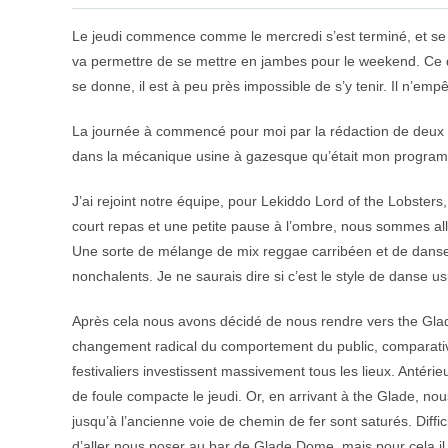
Le jeudi commence comme le mercredi s’est terminé, et se
va permettre de se mettre en jambes pour le weekend. Ce qu
se donne, il est à peu près impossible de s’y tenir. Il n’emp
La journée à commencé pour moi par la rédaction de deux ar
dans la mécanique usine à gazesque qu’était mon progra
J’ai rejoint notre équipe, pour Lekiddo Lord of the Lobsters
court repas et une petite pause à l’ombre, nous sommes allé
Une sorte de mélange de mix reggae carribéen et de danse
nonchalents. Je ne saurais dire si c’est le style de danse us
Après cela nous avons décidé de nous rendre vers the Gla
changement radical du comportement du public, comparati
festivaliers investissent massivement tous les lieux. Antérie
de foule compacte le jeudi. Or, en arrivant à the Glade, nou
jusqu’à l’ancienne voie de chemin de fer sont saturés. Diff
d’aller nous poser au bar de Glade Dome, mais pour cela i