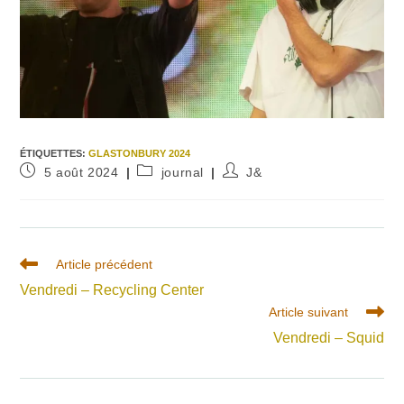
ÉTIQUETTES
:
GLASTONBURY 2024
Publication
Post
Auteur/autrice
5 août 2024
journal
J&
publiée :
category:
de
la
publication :
Read
Article précédent
more
Vendredi – Recycling Center
articles
Article suivant
Vendredi – Squid