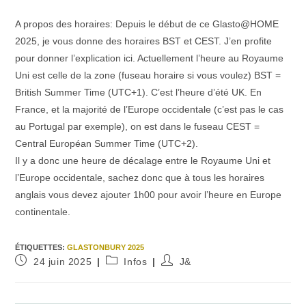
A propos des horaires: Depuis le début de ce Glasto@HOME
2025, je vous donne des horaires BST et CEST. J’en profite
pour donner l’explication ici. Actuellement l’heure au Royaume
Uni est celle de la zone (fuseau horaire si vous voulez) BST =
British Summer Time (UTC+1). C’est l’heure d’été UK. En
France, et la majorité de l’Europe occidentale (c’est pas le cas
au Portugal par exemple), on est dans le fuseau CEST =
Central Européan Summer Time (UTC+2).
Il y a donc une heure de décalage entre le Royaume Uni et
l’Europe occidentale, sachez donc que à tous les horaires
anglais vous devez ajouter 1h00 pour avoir l’heure en Europe
continentale.
ÉTIQUETTES
:
GLASTONBURY 2025
Publication
Post
Auteur/autrice
24 juin 2025
Infos
J&
publiée :
category:
de
la
publication :