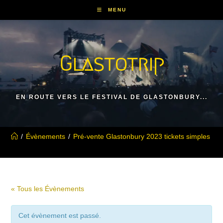
Skip
MENU
to
content
Glastotrip
EN ROUTE VERS LE FESTIVAL DE GLASTONBURY...
/
Évènements
/
Pré-vente Glastonbury 2023 tickets simples
« Tous les Évènements
Cet évènement est passé.