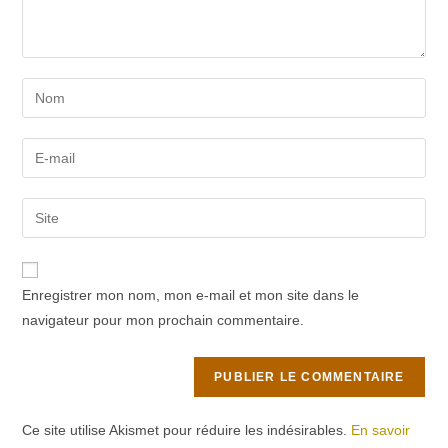
É
v
è
n
Enter
e
your
m
name
Enter
e
or
your
n
username
email
t
Saisir
to
address
l’URL
comment
to
de
comment
votre
Enregistrer mon nom, mon e-mail et mon site dans le
site
navigateur pour mon prochain commentaire.
(facultatif)
Ce site utilise Akismet pour réduire les indésirables.
En savoir