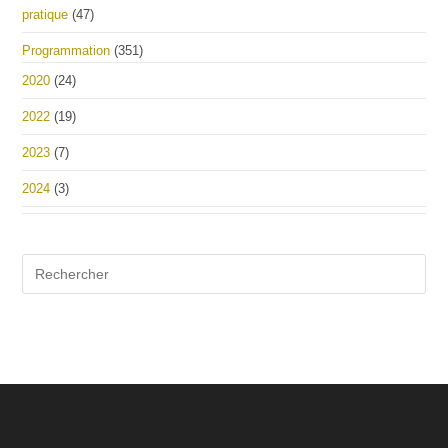
pratique
(47)
Programmation
(351)
2020
(24)
2022
(19)
2023
(7)
2024
(3)
Pre
Es
to
clo
the
sea
pan