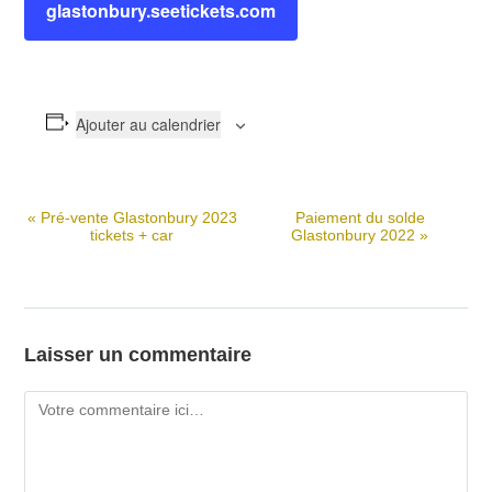
glastonbury.seetickets.com
Ajouter au calendrier
«
Pré-vente Glastonbury 2023
Paiement du solde
N
tickets + car
Glastonbury 2022
»
a
v
i
g
Laisser un commentaire
a
t
Comment
i
o
n