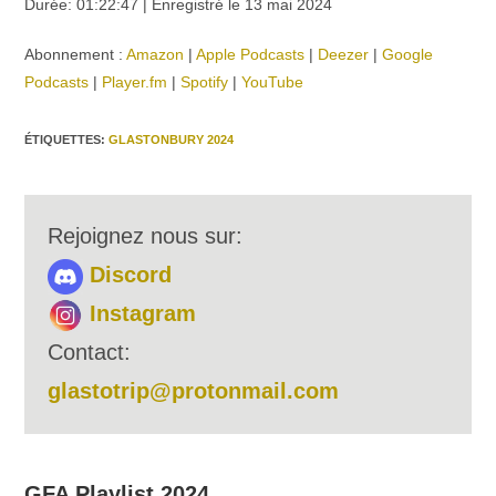
Durée: 01:22:47
|
Enregistré le 13 mai 2024
SHARE
Amazon
Apple Podcasts
Abonnement :
Amazon
|
Apple Podcasts
|
Deezer
|
Google
Deezer
Google Podcasts
LINK
Podcasts
|
Player.fm
|
Spotify
|
YouTube
Player.fm
Spotify
EMBED
YouTube
ÉTIQUETTES
:
GLASTONBURY 2024
RSS FEED
Rejoignez nous sur:
Discord
Instagram
Contact:
glastotrip@protonmail.com
GFA Playlist 2024