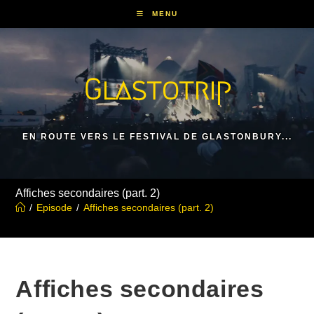
Skip
MENU
to
content
Glastotrip
EN ROUTE VERS LE FESTIVAL DE GLASTONBURY...
Affiches secondaires (part. 2)
/
Episode
/
Affiches secondaires (part. 2)
Affiches secondaires