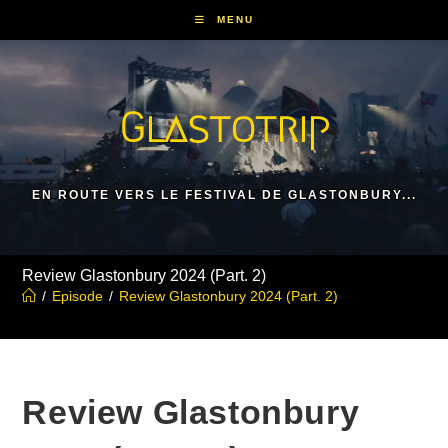
Skip
MENU
to
content
Glastotrip
EN ROUTE VERS LE FESTIVAL DE GLASTONBURY...
Review Glastonbury 2024 (Part. 2)
/
Episode
/
Review Glastonbury 2024 (Part. 2)
Review Glastonbury