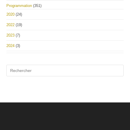
Programmation
(351)
2020
(24)
2022
(19)
2023
(7)
2024
(3)
Pre
Es
to
clo
the
sea
pan