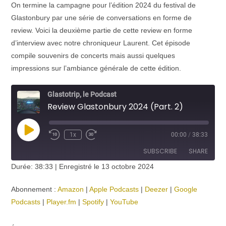
On termine la campagne pour l’édition 2024 du festival de
Glastonbury par une série de conversations en forme de
review. Voici la deuxième partie de cette review en forme
d’interview avec notre chroniqueur Laurent. Cet épisode
compile souvenirs de concerts mais aussi quelques
impressions sur l’ambiance générale de cette édition.
Glastotrip, le Podcast
Review Glastonbury 2024 (Part. 2)
Play
1x
00:00
/
38:33
Episode
SUBSCRIBE
SHARE
Durée: 38:33
|
Enregistré le 13 octobre 2024
SHARE
Amazon
Apple Podcasts
Abonnement :
Amazon
|
Apple Podcasts
|
Deezer
|
Google
Deezer
Google Podcasts
LINK
Podcasts
|
Player.fm
|
Spotify
|
YouTube
Player.fm
Spotify
EMBED