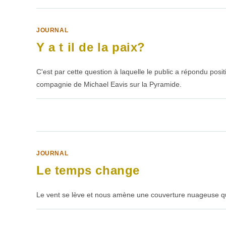
JOURNAL
Y a t il de la paix?
C'est par cette question à laquelle le public a répondu posi
compagnie de Michael Eavis sur la Pyramide.
SUR
COMMENTAIRES FERMÉS
Y
A
T
IL
DE
LA
JOURNAL
PAIX?
Le temps change
Le vent se lève et nous amène une couverture nuageuse qui fa
SUR
COMMENTAIRES FERMÉS