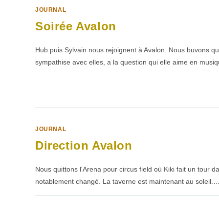
JOURNAL
Soirée Avalon
Hub puis Sylvain nous rejoignent à Avalon. Nous buvons que
sympathise avec elles, a la question qui elle aime en musi
SUR
COMMENTAIRES FERMÉS
SOIRÉE
AVALON
JOURNAL
Direction Avalon
Nous quittons l'Arena pour circus field où Kiki fait un tour 
notablement changé. La taverne est maintenant au soleil.
SUR
COMMENTAIRES FERMÉS
DIRECTION
AVALON