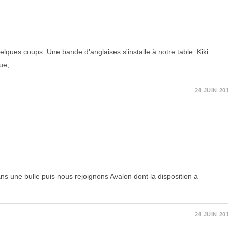
lques coups. Une bande d'anglaises s'installe à notre table. Kiki
que,…
24 JUIN 20
dans une bulle puis nous rejoignons Avalon dont la disposition a
…
24 JUIN 20