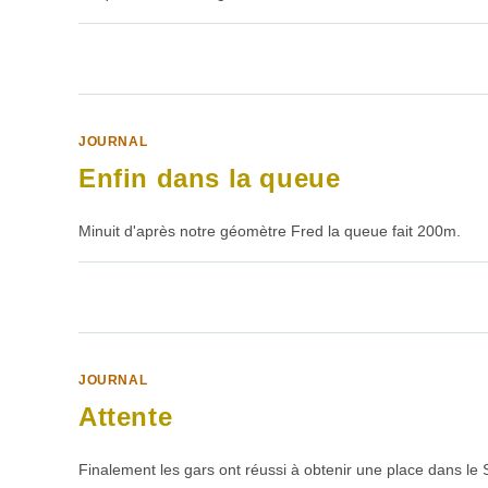
SUR
COMMENTAIRES FERMÉS
MERCREDI
3H00
JOURNAL
Enfin dans la queue
Minuit d'après notre géomètre Fred la queue fait 200m.
SUR
COMMENTAIRES FERMÉS
ENFIN
DANS
LA
QUEUE
JOURNAL
Attente
Finalement les gars ont réussi à obtenir une place dans le