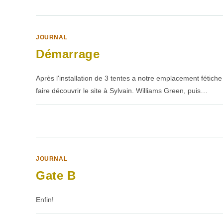
LE
TEMPS
CHANGE
JOURNAL
Démarrage
Après l'installation de 3 tentes a notre emplacement fétiche
faire découvrir le site à Sylvain. Williams Green, puis…
SUR
COMMENTAIRES FERMÉS
DÉMARRAGE
JOURNAL
Gate B
Enfin!