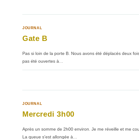
SUR
COMMENTAIRES FERMÉS
GATE
B
JOURNAL
Gate B
Pas si loin de la porte B. Nous avons été déplacés deux fois
pas été ouvertes à…
SUR
COMMENTAIRES FERMÉS
GATE
B
JOURNAL
Mercredi 3h00
Après un somme de 2h00 environ. Je me réveille et me couvr
La queue s'est allongée à…