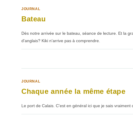
JOURNAL
Bateau
Dès notre arrivée sur le bateau, séance de lecture. Et la gra
d'anglais? Kiki n'arrive pas à comprendre.
SUR
COMMENTAIRES FERMÉS
BATEAU
JOURNAL
Chaque année la même étape
Le port de Calais. C'est en général ici que je sais vraiment 
SUR
COMMENTAIRES FERMÉS
CHAQUE
ANNÉE
LA