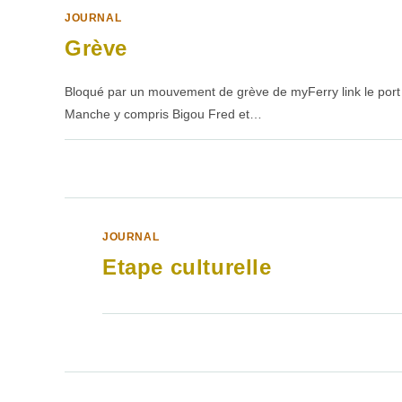
JOURNAL
Grève
Bloqué par un mouvement de grève de myFerry link le port d
Manche y compris Bigou Fred et…
SUR
COMMENTAIRES FERMÉS
GRÈVE
JOURNAL
Etape culturelle
SUR
COMMENTAIRES FERMÉS
ETAPE
CULTURELLE