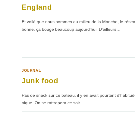
England
Et voilà que nous sommes au milieu de la Manche, le réseau 
bonne, ça bouge beaucoup aujourd'hui. D'ailleurs…
SUR
COMMENTAIRES FERMÉS
ENGLAND
JOURNAL
Junk food
Pas de snack sur ce bateau, il y en avait pourtant d'habit
nique. On se rattrapera ce soir.
SUR
COMMENTAIRES FERMÉS
JUNK
FOOD