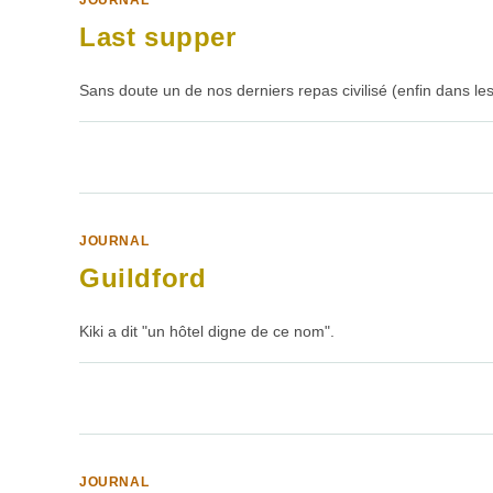
JOURNAL
Last supper
Sans doute un de nos derniers repas civilisé (enfin dans l
SUR
COMMENTAIRES FERMÉS
LAST
SUPPER
JOURNAL
Guildford
Kiki a dit "un hôtel digne de ce nom".
SUR
COMMENTAIRES FERMÉS
GUILDFORD
JOURNAL