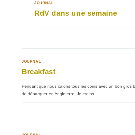
JOURNAL
RdV dans une semaine
SUR
COMMENTAIRES FERMÉS
RDV
DANS
UNE
SEMAINE
JOURNAL
Breakfast
Pendant que nous calons tous les coins avec un bon gros bre
de débarquer en Angleterre. Je crains…
SUR
COMMENTAIRES FERMÉS
BREAKFAST