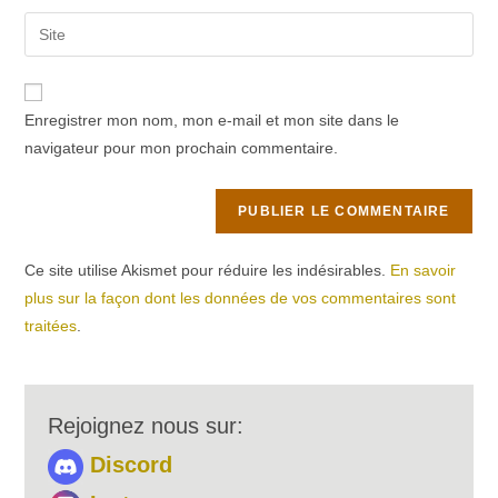
username
email
Saisir
to
address
l’URL
comment
to
de
comment
votre
Enregistrer mon nom, mon e-mail et mon site dans le
site
navigateur pour mon prochain commentaire.
(facultatif)
Ce site utilise Akismet pour réduire les indésirables.
En savoir
plus sur la façon dont les données de vos commentaires sont
traitées
.
Rejoignez nous sur:
Discord