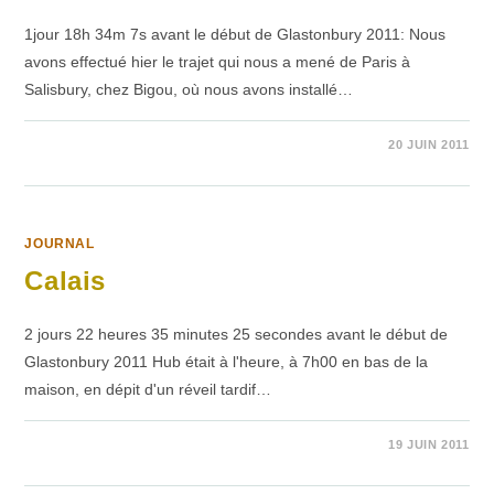
1jour 18h 34m 7s avant le début de Glastonbury 2011: Nous
avons effectué hier le trajet qui nous a mené de Paris à
Salisbury, chez Bigou, où nous avons installé…
SUR
COMMENTAIRES FERMÉS
20 JUIN 2011
STONEHENGE
DAY
JOURNAL
Calais
2 jours 22 heures 35 minutes 25 secondes avant le début de
Glastonbury 2011 Hub était à l'heure, à 7h00 en bas de la
maison, en dépit d'un réveil tardif…
SUR
COMMENTAIRES FERMÉS
19 JUIN 2011
CALAIS