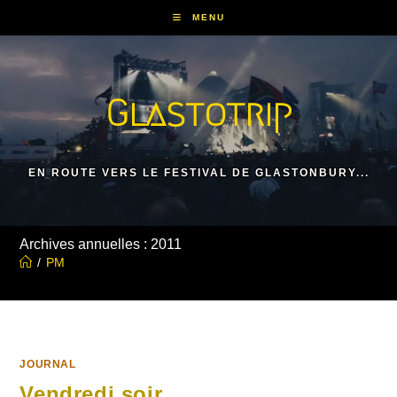
Skip
MENU
to
content
Glastotrip
EN ROUTE VERS LE FESTIVAL DE GLASTONBURY...
Archives annuelles : 2011
/
PM
JOURNAL
Vendredi soir