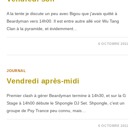
A la tente je discute un peu avec Bigou que j'avais quitté à
Beardyman vers 14h00. Il est entre autre allé voir Wu Tang
Clan à la pyramide, et évidemment…
SUR
COMMENTAIRES FERMÉS
6 OCTOBRE 2011
VENDREDI
SOIR
JOURNAL
Vendredi après-midi
Premier clash à gérer Beardyman termine à 14h30, et sur la G
Stage à 14h00 débute le Shpongle DJ Set. Shpongle, c'est un
groupe de Psy Trance peu connu, mais…
SUR
COMMENTAIRES FERMÉS
6 OCTOBRE 2011
VENDREDI
APRÈS-