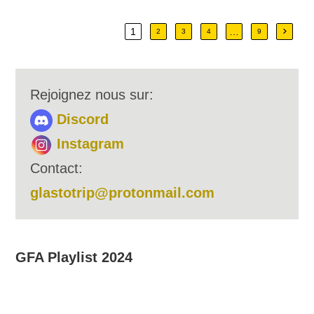
1
…
Aller à
2
3
4
9
Rejoignez nous sur:
Discord
Instagram
Contact:
glastotrip@protonmail.com
GFA Playlist 2024