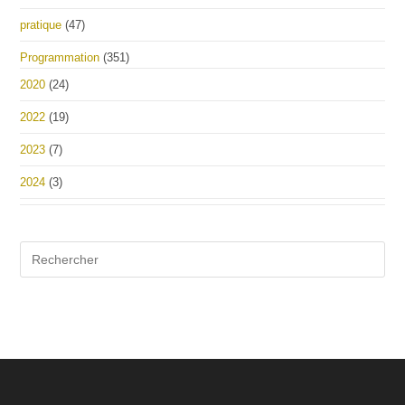
pratique
(47)
Programmation
(351)
2020
(24)
2022
(19)
2023
(7)
2024
(3)
Pre
Es
to
clo
the
sea
pan