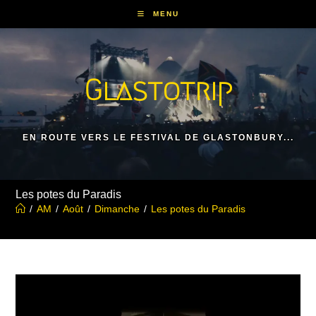
Skip
MENU
to
content
Glastotrip
EN ROUTE VERS LE FESTIVAL DE GLASTONBURY...
Les potes du Paradis
/
AM
/
Août
/
Dimanche
/
Les potes du Paradis