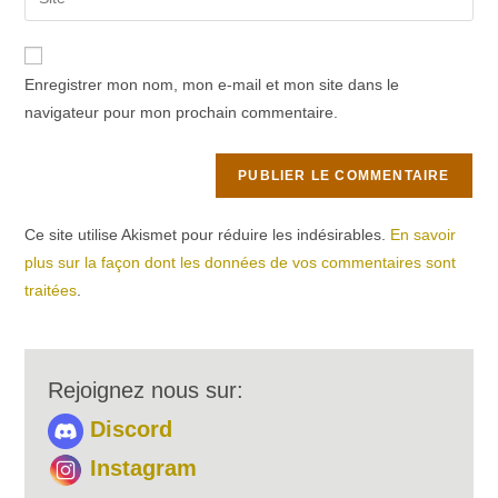
address
l’URL
comment
to
de
comment
votre
Enregistrer mon nom, mon e-mail et mon site dans le
site
navigateur pour mon prochain commentaire.
(facultatif)
Ce site utilise Akismet pour réduire les indésirables.
En savoir
plus sur la façon dont les données de vos commentaires sont
traitées
.
Rejoignez nous sur:
Discord
Instagram