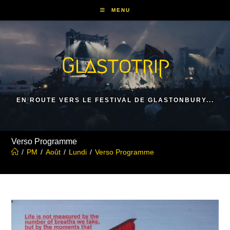
Skip
MENU
to
content
Glastotrip
EN ROUTE VERS LE FESTIVAL DE GLASTONBURY...
Verso Programme
/
PM
/
Août
/
Lundi
/
Verso Programme