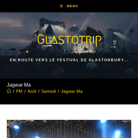
Skip
MENU
to
content
Glastotrip
EN ROUTE VERS LE FESTIVAL DE GLASTONBURY...
Jagwar Ma
/
PM
/
Août
/
Samedi
/
Jagwar Ma