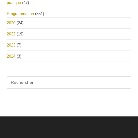
pratique
(47)
Programmation
(351)
2020
(24)
2022
(19)
2023
(7)
2024
(3)
Pre
Es
to
clo
the
sea
pan