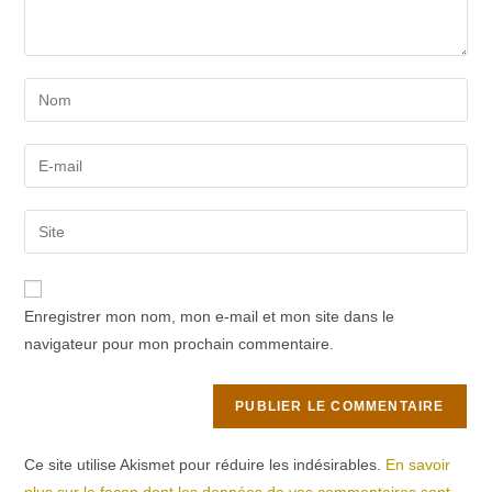
Enter
your
name
Enter
or
your
username
email
Saisir
to
address
l’URL
comment
to
de
comment
votre
Enregistrer mon nom, mon e-mail et mon site dans le
site
navigateur pour mon prochain commentaire.
(facultatif)
Ce site utilise Akismet pour réduire les indésirables.
En savoir