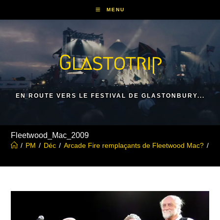
Skip
MENU
to
content
Glastotrip
EN ROUTE VERS LE FESTIVAL DE GLASTONBURY...
Fleetwood_Mac_2009
/
PM
/
Déc
/
Arcade Fire remplaçants de Fleetwood Mac?
/
Fl