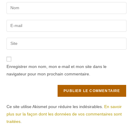
Enter
your
name
Enter
or
your
username
email
Saisir
to
address
l’URL
comment
to
de
comment
votre
Enregistrer mon nom, mon e-mail et mon site dans le
site
navigateur pour mon prochain commentaire.
(facultatif)
Ce site utilise Akismet pour réduire les indésirables.
En savoir
plus sur la façon dont les données de vos commentaires sont
traitées
.