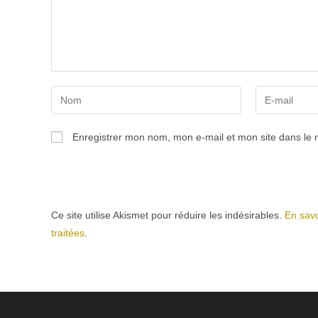
Enter
Enter
your
your
name
email
Enregistrer mon nom, mon e-mail et mon site dans le
or
address
username
to
to
comment
comment
Ce site utilise Akismet pour réduire les indésirables.
En savo
traitées
.