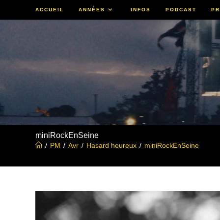
Skip
ACCUEIL
ANNÉES
INFOS
PODCAST
PR
to
content
miniRockEnSeine
/
PM
/
Avr
/
Hasard heureux
/
miniRockEnSeine