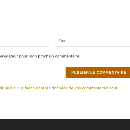
Saisir
l’URL
de
 navigateur pour mon prochain commentaire.
votre
site
(facultatif)
ir plus sur la façon dont les données de vos commentaires sont