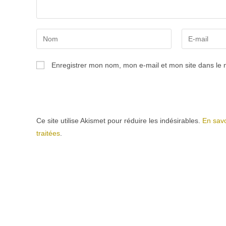
Enter
Enter
your
your
name
email
Enregistrer mon nom, mon e-mail et mon site dans le
or
address
username
to
to
comment
comment
Ce site utilise Akismet pour réduire les indésirables.
En savo
traitées
.