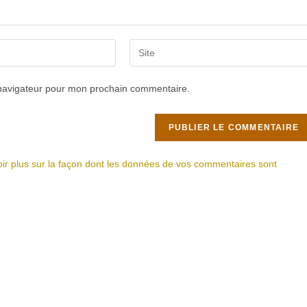
Saisir
l’URL
de
 navigateur pour mon prochain commentaire.
votre
site
(facultatif)
ir plus sur la façon dont les données de vos commentaires sont