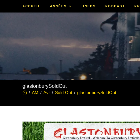
Skip
ACCUEIL
ANNÉES
INFOS
PODCAST
PR
to
content
glastonburySoldOut
/
AM
/
Avr
/
Sold Out
/
glastonburySoldOut