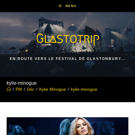
Skip
MENU
to
content
Glastotrip
EN ROUTE VERS LE FESTIVAL DE GLASTONBURY...
kylie-minogue
/
PM
/
Déc
/
Kylie Minogue
/
kylie-minogue