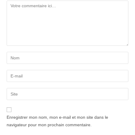
Comment
Enter
your
name
Enter
or
your
username
email
Saisir
to
address
l’URL
comment
to
de
comment
votre
Enregistrer mon nom, mon e-mail et mon site dans le
site
navigateur pour mon prochain commentaire.
(facultatif)