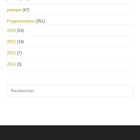
pratique
(47)
Programmation
(351)
2020
(24)
2022
(19)
2023
(7)
2024
(3)
Pre
Es
to
clo
the
sea
pan