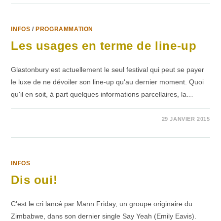
OF
INFOS
/
PROGRAMMATION
Les usages en terme de line-up
Glastonbury est actuellement le seul festival qui peut se payer
le luxe de ne dévoiler son line-up qu'au dernier moment. Quoi
qu'il en soit, à part quelques informations parcellaires, la…
SUR
COMMENTAIRES FERMÉS
29 JANVIER 2015
LES
USAGES
EN
TERME
DE
LINE-
UP
INFOS
Dis oui!
C'est le cri lancé par Mann Friday, un groupe originaire du
Zimbabwe, dans son dernier single Say Yeah (Emily Eavis).