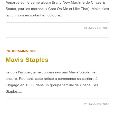
Apparue sur le 3eme album Brand New Machine de Chase &
Status, (sur les morceaux Cont On Me et Like That), Moko s'est
fait un nom en sortant en octobre…
SUR
COMMENTAIRES FERMÉS
21 JANVIER 2015
MOKO
PROGRAMMATION
Mavis Staples
Je dois l'avouer, je ne connaissais pas Mavis Staple hier
encore. Pourtant, cette artiste a commencé sa carrière à
Chigago en 1950, dans un groupe familial de Gospel, les
Staples.…
SUR
COMMENTAIRES FERMÉS
20 JANVIER 2015
MAVIS
STAPLES