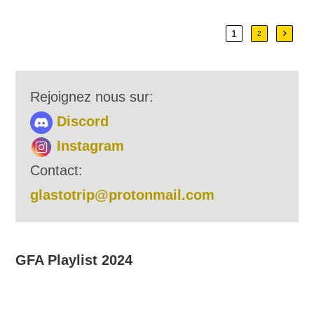
1
Aller à
2
Rejoignez nous sur:
Discord
Instagram
Contact:
glastotrip@protonmail.com
GFA Playlist 2024