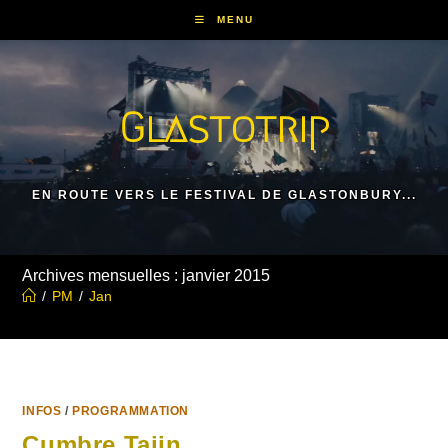
Skip
MENU
to
content
Glastotrip
EN ROUTE VERS LE FESTIVAL DE GLASTONBURY...
Archives mensuelles : janvier 2015
/
PM
/
Jan
INFOS
/
PROGRAMMATION
Cumbre Tajin