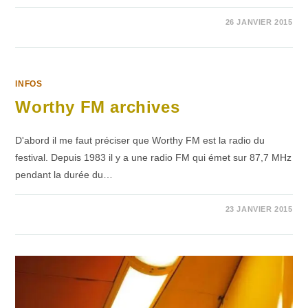
SUR
COMMENTAIRES FERMÉS
26 JANVIER 2015
ET
SI
ED
AVAIT
MENTI
SUR
TAYLOR
INFOS
Worthy FM archives
D'abord il me faut préciser que Worthy FM est la radio du
festival. Depuis 1983 il y a une radio FM qui émet sur 87,7 MHz
pendant la durée du…
SUR
COMMENTAIRES FERMÉS
23 JANVIER 2015
WORTHY
FM
ARCHIVES