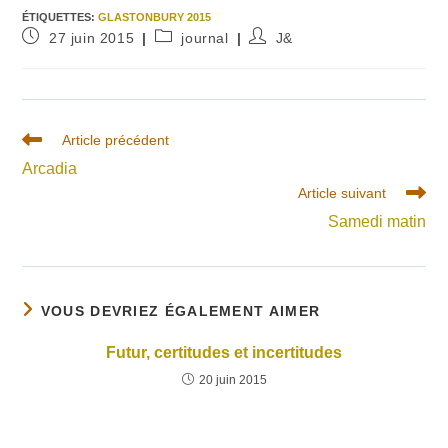
ÉTIQUETTES
:
GLASTONBURY 2015
Publication
Post
Auteur/autrice
27 juin 2015
journal
J&
publiée :
category:
de
la
publication :
Read
Article précédent
more
Arcadia
articles
Article suivant
Samedi matin
VOUS DEVRIEZ ÉGALEMENT AIMER
Futur, certitudes et incertitudes
20 juin 2015