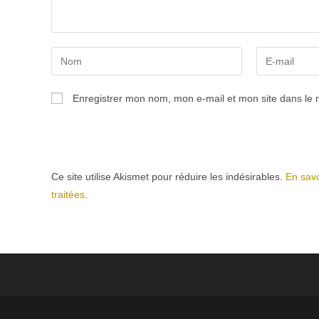
Enter
Enter
your
your
name
email
Enregistrer mon nom, mon e-mail et mon site dans le
or
address
username
to
to
comment
comment
Ce site utilise Akismet pour réduire les indésirables.
En savo
traitées
.