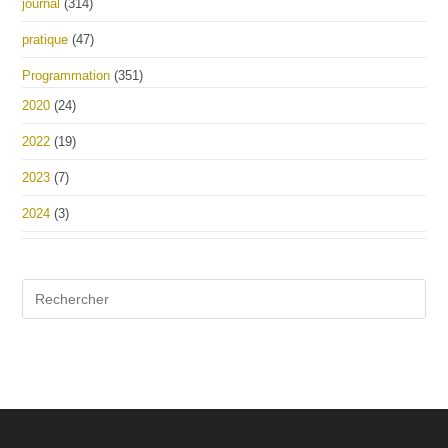
journal
(314)
pratique
(47)
Programmation
(351)
2020
(24)
2022
(19)
2023
(7)
2024
(3)
Pre
Es
to
clo
the
sea
pan