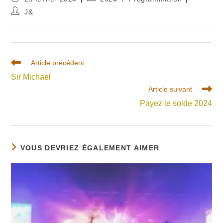
publiée :
category:
Auteur/autrice
J&
de
la
publication :
Read
Article précédent
more
Sir Michael
articles
Article suivant
Payez le solde 2024
VOUS DEVRIEZ ÉGALEMENT AIMER