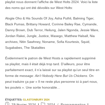
playlist nous donnent l’affiche de West Holts 2024. Voici la liste
des noms qui ont été dévoilés sur West Holts:
Alogte Oho & His Sounds Of Joy, Asha Puthli, Balming Tiger,
Black Pumas, Brittany Howard, Corinne Bailey Rae, Cymande,
Danny Brown, Dub Terror, Heilung, Jalen Ngonda, Jessie Ware,
Jordan Rakei, Jungle, Justice, Masego, Matthew Halsall, Nia
archives, Nitin Sawhney, Noname, Sofia Kourtesis, Squid,
Sugababes, The Skatalites
Évidemment le patron de West Hosts a rapidement supprimé
sa playlist, mais il était déjà trop tard. D’ailleurs, pour être
parfaitement exact, il n’a laissé sur sa playlist qu’un seul titre en
forme de message:
Ain’t Nobody Here But Us Chickens
. On
peut traduire ça par « Il ne reste plus personne ici à part nous,
les poulets ». Une sortie honorable…
ÉTIQUETTES
:
GLASTONBURY 2024
Publication
Post
29 février 2024
2024
/
Programmation