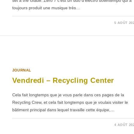
set à the Glade. Zero 7 c'est un duo d'électro downtempo qui a
toujours produit une musique très…
SUR
COMMENTAIRES FERMÉS
5 AOÛT 20
VENDREDI
–
ZERO
7
JOURNAL
Vendredi – Recycling Center
Cela fait longtemps que je vous parle dans ces pages de la
Recycling Crew, et cela fait longtemps que je voulais visiter le
bâtiment principal dans lequel travaille cette équipe,…
SUR
COMMENTAIRES FERMÉS
4 AOÛT 20
VENDREDI
–