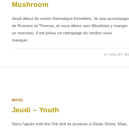
Mushroom
Jeudi début de soirée thématique forestière. Je suis accompag
de Romane et Thomas, et nous allons vers Woodsies y manger
un morceau. Il est prévu un rattrapage du rendez-vous
manqué…
SUR
COMMENTAIRES FERMÉS
27 JUILLET 20
JEUDI
–
TREE
STAGE,
THE
WOODS,
MUSHROOM
INFOS
Jeudi – Youth
Dans l'après midi the Orb doit se produire à Glade Dome. Mais,