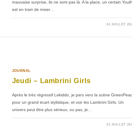
mauvaise surprise, ils ne sont pas là. A la place, un certain Yout
est en train de mixer…
SUR
COMMENTAIRES FERMÉS
24 JUILLET 20
JEUDI
–
YOUTH
JOURNAL
Jeudi – Lambrini Girls
Après le très régressif Lekiddo, je pars vers la scène GreenPea
pour un grand écart stylistique, et voir les Lambrini Girls. Un
univers peut être plus sérieux, ou pas, je…
SUR
COMMENTAIRES FERMÉS
23 JUILLET 20
JEUDI
–