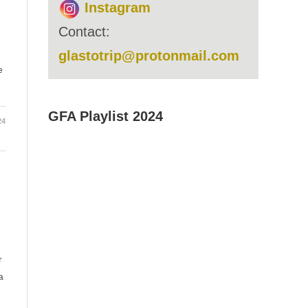
Instagram
Contact:
glastotrip@protonmail.com
e
GFA Playlist 2024
24
r
a