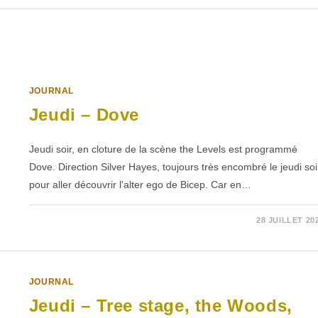
RECYCLING
CENTER
JOURNAL
Jeudi – Dove
Jeudi soir, en cloture de la scène the Levels est programmé
Dove. Direction Silver Hayes, toujours très encombré le jeudi soi
pour aller découvrir l'alter ego de Bicep. Car en…
SUR
COMMENTAIRES FERMÉS
28 JUILLET 20
JEUDI
–
DOVE
JOURNAL
Jeudi – Tree stage, the Woods,