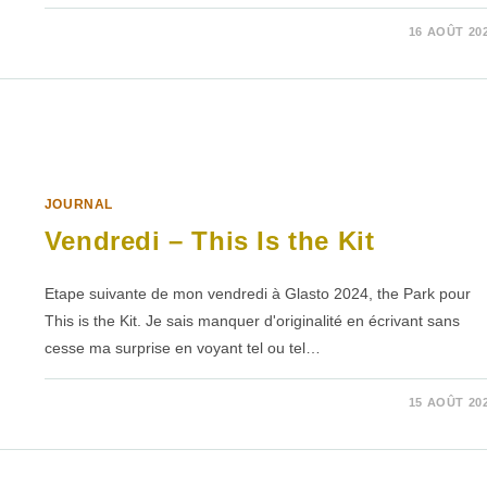
SUR
COMMENTAIRES FERMÉS
16 AOÛT 20
VENDREDI
–
BOMBAY
BICYCLE
CLUB
JOURNAL
Vendredi – This Is the Kit
Etape suivante de mon vendredi à Glasto 2024, the Park pour
This is the Kit. Je sais manquer d'originalité en écrivant sans
cesse ma surprise en voyant tel ou tel…
SUR
COMMENTAIRES FERMÉS
15 AOÛT 20
VENDREDI
–
THIS
IS
THE
KIT