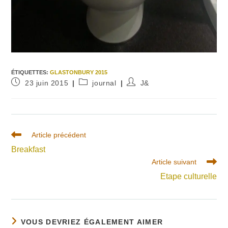
ÉTIQUETTES
:
GLASTONBURY 2015
Publication
Post
Auteur/autrice
23 juin 2015
journal
J&
publiée :
category:
de
la
publication :
Read
Article précédent
more
Breakfast
articles
Article suivant
Etape culturelle
VOUS DEVRIEZ ÉGALEMENT AIMER