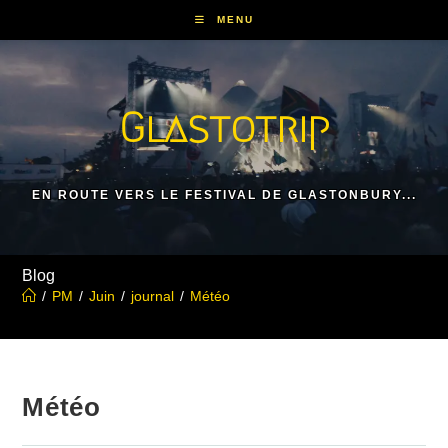
Skip
MENU
to
content
Glastotrip
EN ROUTE VERS LE FESTIVAL DE GLASTONBURY...
Blog
/
PM
/
Juin
/
journal
/
Météo
Météo