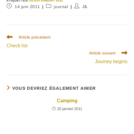
ÉTIQUETTES
:
GLASTONBURY 2011
Publication
Post
Auteur/autrice
14 juin 2011
journal
J&
publiée :
category:
de
la
publication :
Read
Article précédent
more
Check list
articles
Article suivant
Journey begins
VOUS DEVRIEZ ÉGALEMENT AIMER
Camping
20 janvier 2011