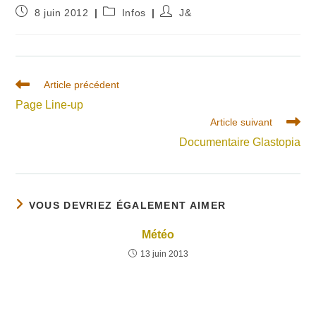
Publication
Post
Auteur/autrice
8 juin 2012
Infos
J&
publiée :
category:
de
la
publication :
Read
Article précédent
more
Page Line-up
articles
Article suivant
Documentaire Glastopia
VOUS DEVRIEZ ÉGALEMENT AIMER
Météo
13 juin 2013