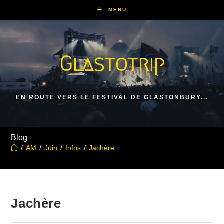
Skip
MENU
to
content
Glastotrip
EN ROUTE VERS LE FESTIVAL DE GLASTONBURY...
Blog
/
AM
/
Juin
/
Infos
/
Jachère
Jachère