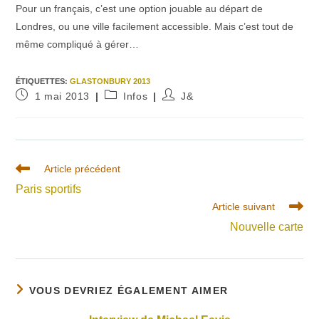
Pour un français, c’est une option jouable au départ de
Londres, ou une ville facilement accessible. Mais c’est tout de
même compliqué à gérer…
ÉTIQUETTES
:
GLASTONBURY 2013
Publication
Post
Auteur/autrice
1 mai 2013
Infos
J&
publiée :
category:
de
la
publication :
Read
Article précédent
more
Paris sportifs
articles
Article suivant
Nouvelle carte
VOUS DEVRIEZ ÉGALEMENT AIMER