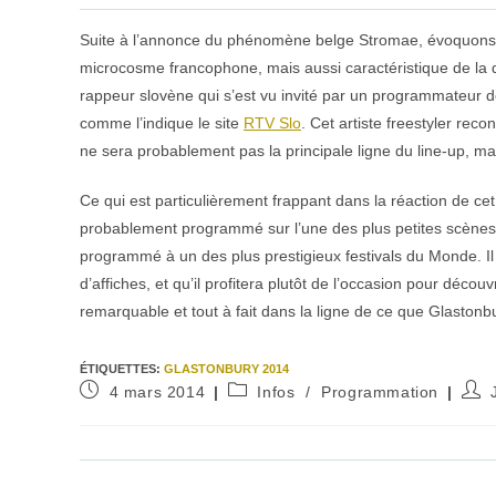
Suite à l’annonce du phénomène belge Stromae, évoquons le
microcosme francophone, mais aussi caractéristique de la di
rappeur slovène qui s’est vu invité par un programmateur de
comme l’indique le site
RTV Slo
. Cet artiste freestyler rec
ne sera probablement pas la principale ligne du line-up, mai
Ce qui est particulièrement frappant dans la réaction de cet ar
probablement programmé sur l’une des plus petites scènes d
programmé à un des plus prestigieux festivals du Monde. Il co
d’affiches, et qu’il profitera plutôt de l’occasion pour déco
remarquable et tout à fait dans la ligne de ce que Glastonbur
ÉTIQUETTES
:
GLASTONBURY 2014
Publication
Post
Aute
4 mars 2014
Infos
/
Programmation
publiée :
category:
de
la
publi