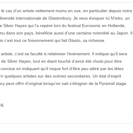
 cas d’un artiste nettement moins en vue, en particulier depuis notre
versité internationale de Glastonbury. Je veux évoquer ici N’toko, un
 Silver Hayes qui l’a repéré lors du festival Eurosonic en Hollande,
onnu dans son pays, bénéficie aussi d’une certaine notoriété au Japon. Il
s c’est tout ce foisonnement qui fait Glasto, sa richesse.
tiste, c’est sa faculté à relativiser l’événement. Il indique qu’il sera
e Silver Hayes, tout en étant touché d’avoir été choisi pour être
nclue en indiquant qu’il risque fort d’être peu attiré par les têtes
uvrir quelques artistes sur des scènes secondaires. Un état d’esprit
y peut offrir d’original lorsqu’on sait s’éloigner de la Pyramid stage.
ur/autrice
J&
cation :