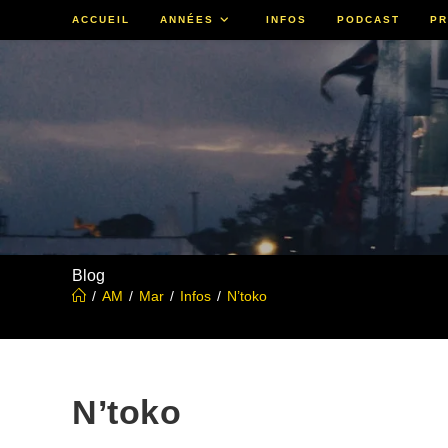
Skip
ACCUEIL
ANNÉES
INFOS
PODCAST
PR
to
content
Blog
/
AM
/
Mar
/
Infos
/
N’toko
N’toko