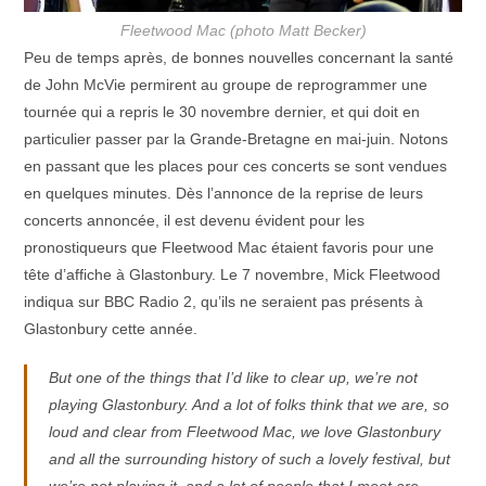
Fleetwood Mac (photo Matt Becker)
Peu de temps après, de bonnes nouvelles concernant la santé
de John McVie permirent au groupe de reprogrammer une
tournée qui a repris le 30 novembre dernier, et qui doit en
particulier passer par la Grande-Bretagne en mai-juin. Notons
en passant que les places pour ces concerts se sont vendues
en quelques minutes. Dès l’annonce de la reprise de leurs
concerts annoncée, il est devenu évident pour les
pronostiqueurs que Fleetwood Mac étaient favoris pour une
tête d’affiche à Glastonbury. Le 7 novembre, Mick Fleetwood
indiqua sur BBC Radio 2, qu’ils ne seraient pas présents à
Glastonbury cette année.
But one of the things that I’d like to clear up, we’re not
playing Glastonbury. And a lot of folks think that we are, so
loud and clear from Fleetwood Mac, we love Glastonbury
and all the surrounding history of such a lovely festival, but
we’re not playing it, and a lot of people that I meet are