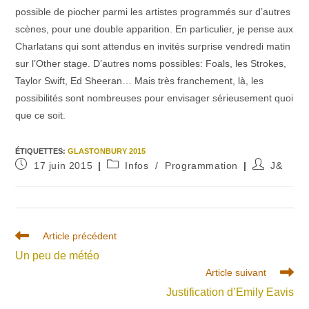
possible de piocher parmi les artistes programmés sur d’autres
scènes, pour une double apparition. En particulier, je pense aux
Charlatans qui sont attendus en invités surprise vendredi matin
sur l’Other stage. D’autres noms possibles: Foals, les Strokes,
Taylor Swift, Ed Sheeran… Mais très franchement, là, les
possibilités sont nombreuses pour envisager sérieusement quoi
que ce soit.
ÉTIQUETTES
:
GLASTONBURY 2015
Publication
Post
Auteur/autr
17 juin 2015
Infos
/
Programmation
J&
publiée :
category:
de
la
publication 
Read
Article précédent
more
Un peu de météo
articles
Article suivant
Justification d’Emily Eavis