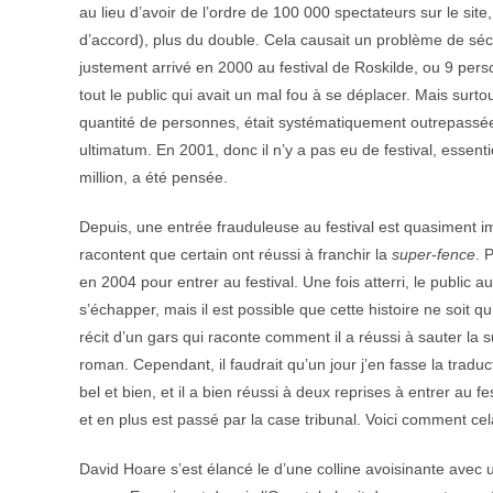
au lieu d’avoir de l’ordre de 100 000 spectateurs sur le sit
d’accord), plus du double. Cela causait un problème de sé
justement arrivé en 2000 au festival de Roskilde, ou 9 per
tout le public qui avait un mal fou à se déplacer. Mais surtout
quantité de personnes, était systématiquement outrepassée,
ultimatum. En 2001, donc il n’y a pas eu de festival, essenti
million, a été pensée.
Depuis, une entrée frauduleuse au festival est quasiment imp
racontent que certain ont réussi à franchir la
super-fence
. 
en 2004 pour entrer au festival. Une fois atterri, le public aut
s’échapper, mais il est possible que cette histoire ne soit q
récit d’un gars qui raconte comment il a réussi à sauter la s
roman. Cependant, il faudrait qu’un jour j’en fasse la traduc
bel et bien, et il a bien réussi à deux reprises à entrer au f
et en plus est passé par la case tribunal. Voici comment c
David Hoare s’est élancé le d’une colline avoisinante avec 