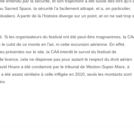
é entendu par la sécurité, et son trajectoire a été suivie dès lors qu’il 
u Sacred Space, la sécurité l’a facilement attrapé, et a, en particulier,
aliers. A partir de là l’histoire diverge sur un point, et on ne sait trop s
lé. Si les organisateurs du festival ont été peut-être magnanimes, la CA
é le culot de ce monte en l’air, ni cette excursion aérienne. En effet,
présentes sur le site, la CAA interdit le survol du festival de
e licence, cela ne dispense pas pour autant le respect du droit aérien.
6, David Hoare a été condamné par le tribunal de Weston-Super-Mare, à
été assez similaire à celle infligée en 2010, seuls les montants sont
ire.