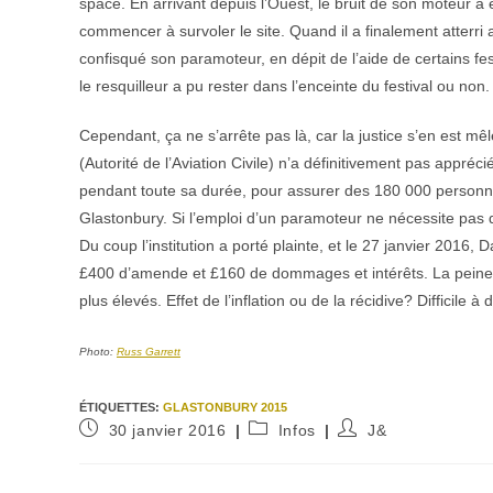
space. En arrivant depuis l’Ouest, le bruit de son moteur a ét
commencer à survoler le site. Quand il a finalement atterri a
confisqué son paramoteur, en dépit de l’aide de certains festiv
le resquilleur a pu rester dans l’enceinte du festival ou non.
Cependant, ça ne s’arrête pas là, car la justice s’en est mê
(Autorité de l’Aviation Civile) n’a définitivement pas appréci
pendant toute sa durée, pour assurer des 180 000 personnes 
Glastonbury. Si l’emploi d’un paramoteur ne nécessite pas d
Du coup l’institution a porté plainte, et le 27 janvier 201
£400 d’amende et £160 de dommages et intérêts. La peine a 
plus élevés. Effet de l’inflation ou de la récidive? Difficile à d
Photo:
Russ Garrett
ÉTIQUETTES
:
GLASTONBURY 2015
Publication
Post
Auteur/autrice
30 janvier 2016
Infos
J&
publiée :
category:
de
la
publication :