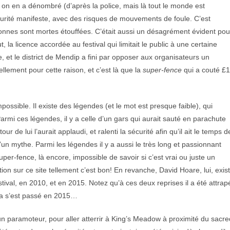
e, on en a dénombré (d’après la police, mais là tout le monde est
curité manifeste, avec des risques de mouvements de foule. C’est
sonnes sont mortes étouffées. C’était aussi un désagrément évident pou
, la licence accordée au festival qui limitait le public à une certaine
 et le district de Mendip a fini par opposer aux organisateurs un
ellement pour cette raison, et c’est là que la
super-fence
qui a couté £1
ossible. Il existe des légendes (et le mot est presque faible), qui
Parmi ces légendes, il y a celle d’un gars qui aurait sauté en parachute
our de lui l’aurait applaudi, et ralenti la sécurité afin qu’il ait le temps d
u’un mythe. Parmi les légendes il y a aussi le très long et passionnant
uper-fence, là encore, impossible de savoir si c’est vrai ou juste un
tion sur ce site tellement c’est bon! En revanche, David Hoare, lui, exis
estival, en 2010, et en 2015. Notez qu’à ces deux reprises il a été attrap
ela s’est passé en 2015…
un paramoteur, pour aller atterrir à King’s Meadow à proximité du sacre