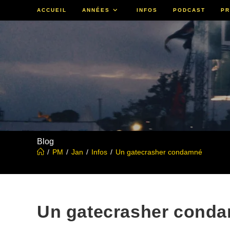
Skip
ACCUEIL
ANNÉES
INFOS
PODCAST
PR
to
content
Blog
/
PM
/
Jan
/
Infos
/
Un gatecrasher condamné
Un gatecrasher cond