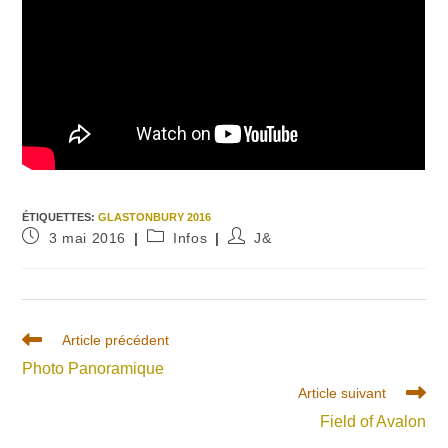
ÉTIQUETTES
:
GLASTONBURY 2016
Publication
Post
Auteur/autrice
3 mai 2016
Infos
J&
publiée :
category:
de
la
publication :
Read
Article précédent
more
Photo Panoramique
articles
Article suivant
Field of Avalon