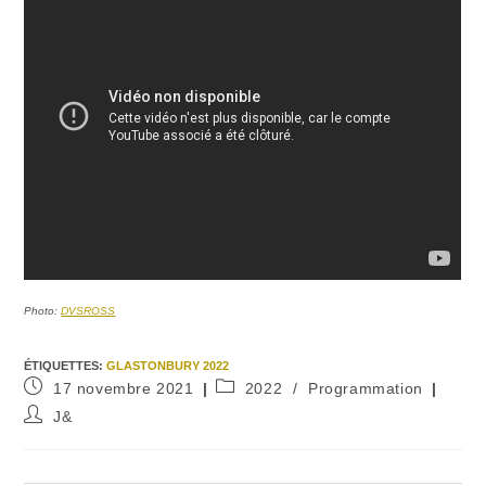
Photo:
DVSROSS
ÉTIQUETTES
:
GLASTONBURY 2022
Publication
Post
17 novembre 2021
2022
/
Programmation
publiée :
category:
Auteur/autrice
J&
de
la
publication :