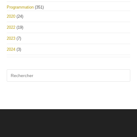
Programmation
(351)
2020
(24)
2022
(19)
2023
(7)
2024
(3)
Pre
Es
to
clo
the
sea
pan