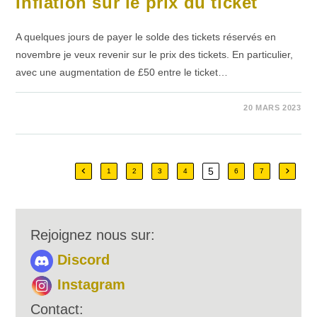
Inflation sur le prix du ticket
A quelques jours de payer le solde des tickets réservés en
novembre je veux revenir sur le prix des tickets. En particulier,
avec une augmentation de £50 entre le ticket…
SUR
COMMENTAIRES FERMÉS
20 MARS 2023
INFLATION
SUR
LE
PRIX
DU
TICKET
5
Go to the previous page
Aller à
1
2
3
4
6
7
Rejoignez nous sur:
Discord
Instagram
Contact: