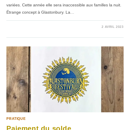
variées. Cette année elle sera inaccessible aux familles la nuit.
Étrange concept à Glastonbury. La…
SUR
COMMENTAIRES FERMÉS
2 AVRIL 2023
ZONE
SUD-
EST,
PAS
EN
FAMILLE
PRATIQUE
Paiement du solde