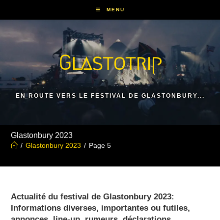
Skip
MENU
to
content
Glastotrip
EN ROUTE VERS LE FESTIVAL DE GLASTONBURY...
Glastonbury 2023
/
Glastonbury 2023
/
Page 5
Actualité du festival de Glastonbury 2023:
Informations diverses, importantes ou futiles,
annonces, line-up, rumeurs, déclarations