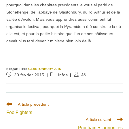
pourquoi dans les chapitres précédents je vous ai parlé de
Stonehenge, de l’abbaye de Glastonbury, du roi Arthur et de la
vallée d’Avalon. Mais vous apprendrez aussi comment fut
organisé le festival, pourquoi la Pyramide a été construite là où
elle est, et pour la petite histoire que l’un de ses bâtisseurs
devait plus tard devenir ministre bien loin de là.
ÉTIQUETTES
:
GLASTONBURY 2015
Publication
Post
Auteur/autrice
20 février 2015
Infos
J&
publiée :
category:
de
la
publication :
Read
Article précédent
more
Foo Fighters
articles
Article suivant
Prochaines annonces