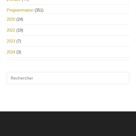
Programmation
(351)
2020
(24)
2022
(19)
2023
(7)
2024
(3)
Pre
Es
to
clo
the
sea
pan