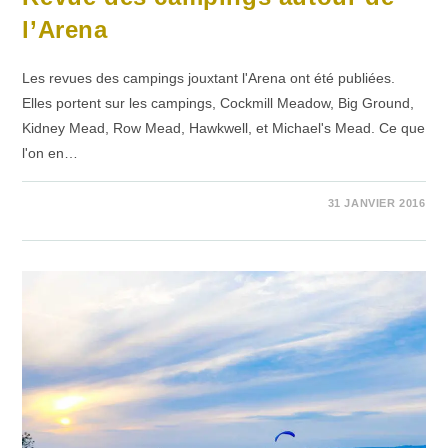
l’Arena
Les revues des campings jouxtant l'Arena ont été publiées.
Elles portent sur les campings, Cockmill Meadow, Big Ground,
Kidney Mead, Row Mead, Hawkwell, et Michael's Mead. Ce que
l'on en…
SUR
COMMENTAIRES FERMÉS
31 JANVIER 2016
REVUE
DES
CAMPINGS
AUTOUR
DE
L’ARENA