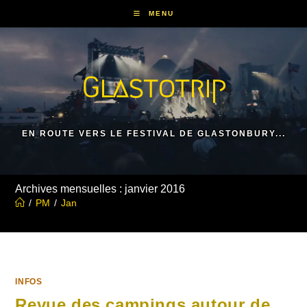
Skip
MENU
to
content
Glastotrip
EN ROUTE VERS LE FESTIVAL DE GLASTONBURY...
Archives mensuelles : janvier 2016
/
PM
/
Jan
INFOS
Revue des campings autour de