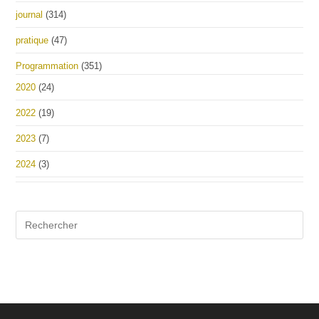
journal
(314)
pratique
(47)
Programmation
(351)
2020
(24)
2022
(19)
2023
(7)
2024
(3)
Pre
Es
to
clo
the
sea