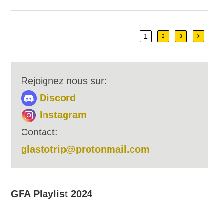
CREW
1
Aller à
2
3
Rejoignez nous sur:
Discord
Instagram
Contact:
glastotrip@protonmail.com
GFA Playlist 2024