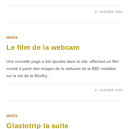
SUR
COMMENTAIRES FERMÉS
27 JANVIER 2016
MY
BAD
SISTER,
AGAIN
INFOS
Le film de la webcam
Une nouvelle page a été ajoutée dans le site, affichant un film
monté à partir des images de la webcam de la BBC installée
sur le toit de la Worthy…
SUR
COMMENTAIRES FERMÉS
27 JANVIER 2016
LE
FILM
DE
LA
WEBCAM
INFOS
Glastotrip la suite