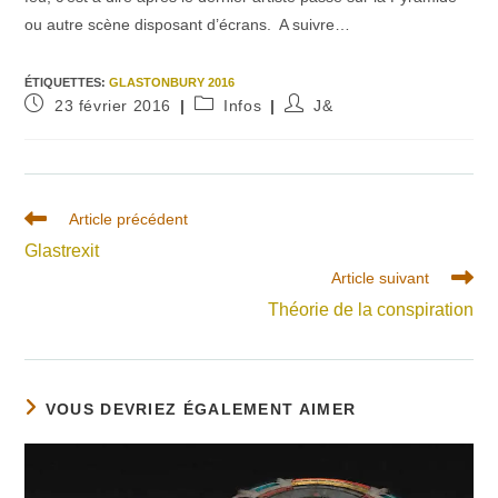
ou autre scène disposant d’écrans. A suivre…
ÉTIQUETTES
:
GLASTONBURY 2016
Publication
Post
Auteur/autrice
23 février 2016
Infos
J&
publiée :
category:
de
la
publication :
Read
Article précédent
more
Glastrexit
articles
Article suivant
Théorie de la conspiration
VOUS DEVRIEZ ÉGALEMENT AIMER